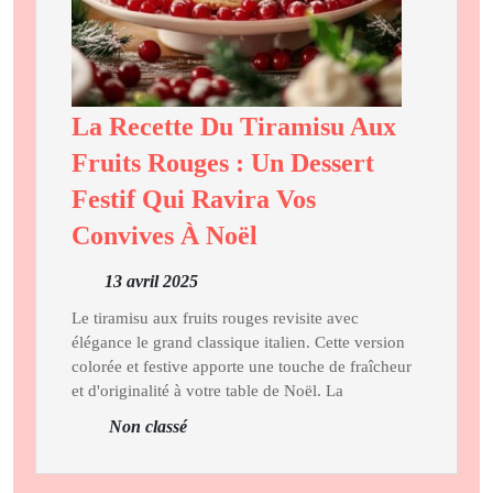
La Recette Du Tiramisu Aux
Fruits Rouges : Un Dessert
Festif Qui Ravira Vos
La
Convives À Noël
Recette
13
13 avril 2025
Du
avril
Tiramisu
Le tiramisu aux fruits rouges revisite avec
2025
élégance le grand classique italien. Cette version
Aux
colorée et festive apporte une touche de fraîcheur
Fruits
et d'originalité à votre table de Noël. La
Rouges
Non classé
:
Un