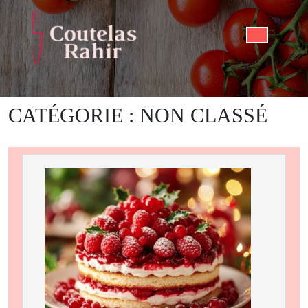
Skip
to
content
Open
Butto
CATÉGORIE :
NON CLASSÉ