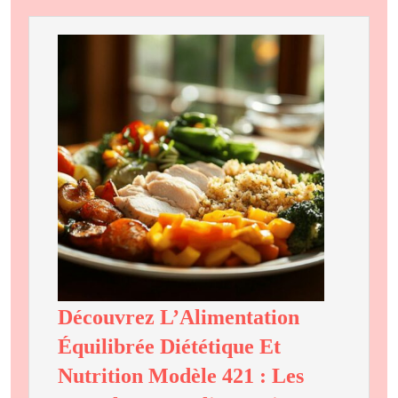
Dessert
Festif
Qui
Ravira
Vos
Convives
À
Noël
Découvrez L’Alimentation
Équilibrée Diététique Et
Nutrition Modèle 421 : Les