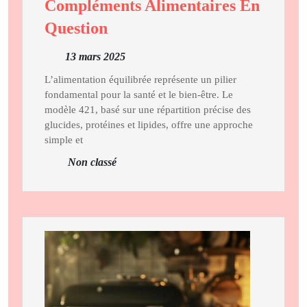
Compléments Alimentaires En
Découvrez
Question
L’Alimentation
13
13 mars 2025
Équilibrée
mars
Diététique
L’alimentation équilibrée représente un pilier
2025
fondamental pour la santé et le bien-être. Le
Et
modèle 421, basé sur une répartition précise des
Nutrition
glucides, protéines et lipides, offre une approche
Modèle
simple et
421
Non classé
:
Les
Compléments
Alimentaires
En
Question